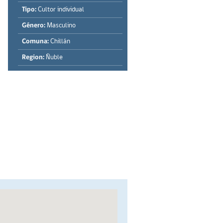
Tipo:
Cultor individual
Género:
Masculino
Comuna:
Chillán
Region:
Ñuble