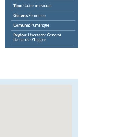
Tipo:
Cultor individual
Género:
Femenino
Comuna:
Pumanque
Region:
Libertador General
Bernardo O'Higgins