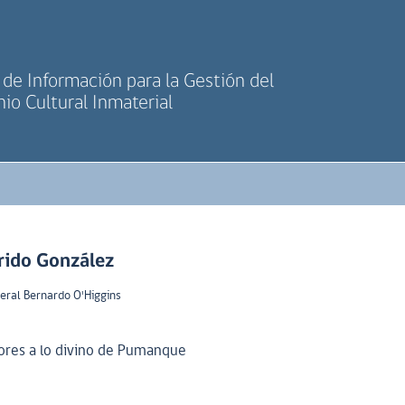
de Información para la Gestión del
io Cultural Inmaterial
rido González
eral Bernardo O'Higgins
tores a lo divino de Pumanque