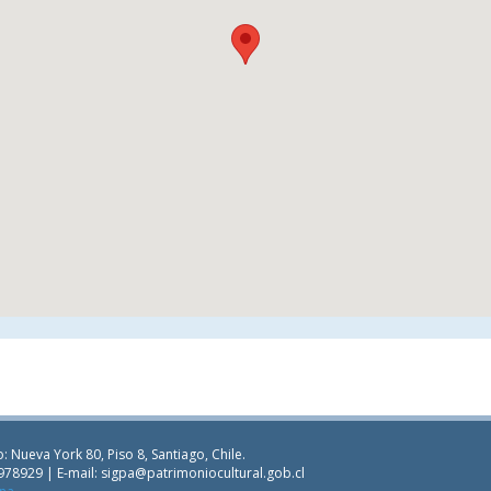
: Nueva York 80, Piso 8, Santiago, Chile.
978929 | E-mail:
sigpa@patrimoniocultural.gob.cl