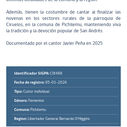
Además, tienen la costumbre de cantar al finalizar las
novenas en los sectores rurales de la parroquia de
Ciruelos, en la comuna de Pichilemu, manteniendo viva
la tradición y la devoción popular de San Andrés.
Documentado por el cantor Javier Peña en 2025
Identificador SIGPA:
CI8488
Fecha de registro:
05-01-2026
Tipo:
Cultor individual
Género:
Femenino
Comuna:
Pichilemu
Region:
Libertador General Bernardo O'Higgins