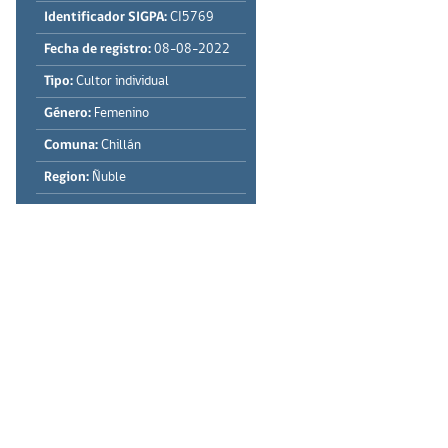
Identificador SIGPA:
CI5769
Fecha de registro:
08-08-2022
Tipo:
Cultor individual
Género:
Femenino
Comuna:
Chillán
Region:
Ñuble