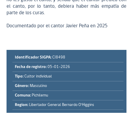
el canto, por lo tanto, debiera haber más empatía de
parte de los curas.
Documentado por el cantor Javier Peña en 2025
Identificador SIGPA:
CI8498
Fecha de registro:
05-01-2026
Tipo:
Cultor individual
Género:
Masculino
Comuna:
Pichilemu
Region:
Libertador General Bernardo O'Higgins