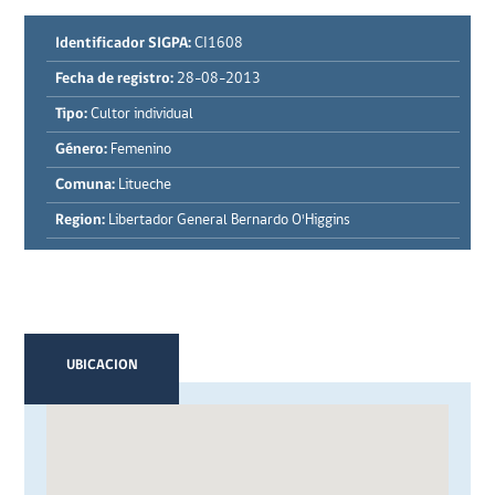
Identificador SIGPA:
CI1608
Fecha de registro:
28-08-2013
Tipo:
Cultor individual
Género:
Femenino
Comuna:
Litueche
Region:
Libertador General Bernardo O'Higgins
UBICACION