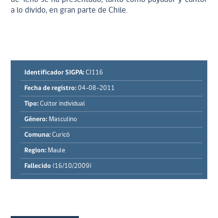
a lo divido, en gran parte de Chile.
Identificador SIGPA:
CI116
Fecha de registro:
04-08-2011
Tipo:
Cultor individual
Género:
Masculino
Comuna:
Curicó
Region:
Maule
Fallecido
(16/10/2009)