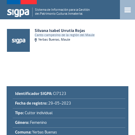
Sistema de Información para la Gestión
del Patrimonio Cultural Inmaterial
Silvana Isabel Urrutia Rojas
Canto campesino de la región del Maule
Yerbas Buenas, Maule
Identificador SIGPA:
CI7123
Fecha de registro:
29-05-2023
Tipo:
Cultor individual
Género:
Femenino
Comuna:
Yerbas Buenas