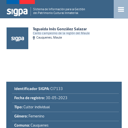
Sistema de Información para la Gestión
del Patrimonio Cultural Inmaterial
Tegualda Inés González Salazar
Canto campesino de la región del Maule
Cauquenes, Maule
Identificador SIGPA:
CI7133
Fecha de registro:
30-05-2023
Tipo:
Cultor individual
Género:
Femenino
Comuna:
Cauquenes