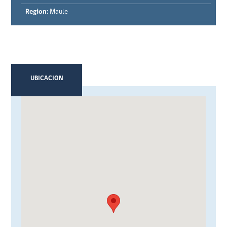
Region:
Maule
UBICACION