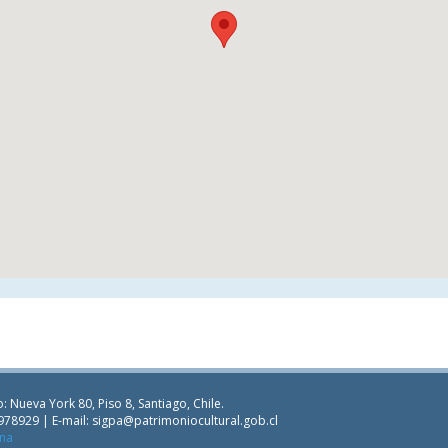
: Nueva York 80, Piso 8, Santiago, Chile.
978929 | E-mail:
sigpa@patrimoniocultural.gob.cl
ana