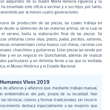
tos adquiridos de su madre María Honoria Figueroa y su
ha enseñado este oficio a vecinas y a sus hijos, por tanto,
 transmitido por al menos cuatro generaciones.
oceso de producción de las piezas, las cuales trabaja en
n desde la obtención de las materias primas, de la cual se
l verano, hasta la elaboración final de las piezas. Se
as utilitarias como ollas, platos, pailas, pocillos, sartenes,
piezas ornamentales como huasos con chinas, carretas con
onales, chanchitos y guitarreras. Estas piezas las vende por
Chile y en un negocio en Quinchamalí, además de realizar
os particulares y en distintas ferias a las que es invitada,
ca, el Museo Histórico y el Estadio Nacional.
s Humanos Vivos 2019
po de alfareras y alfareros que, mediante trabajo manual,
s emblemáticas del país, propia de su localidad. Han
las técnicas, colores y formas tradicionales, sin recurrir
conocimiento destaca especialmente a las mujeres que