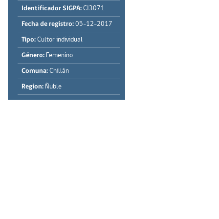
Identificador SIGPA:
CI3071
Fecha de registro:
05-12-2017
Tipo:
Cultor individual
Género:
Femenino
Comuna:
Chillán
Region:
Ñuble