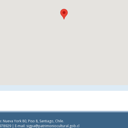
: Nueva York 80, Piso 8, Santiago, Chile.
978929 | E-mail:
sigpa@patrimoniocultural.gob.cl