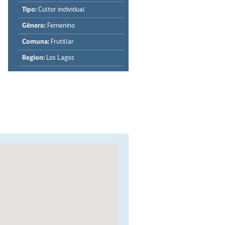
Tipo:
Cultor individual
Género:
Femenino
Comuna:
Frutillar
Region:
Los Lagos