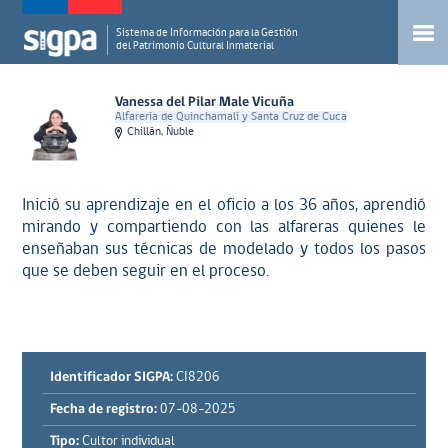
Sistema de Información para la Gestión
del Patrimonio Cultural Inmaterial
Vanessa del Pilar Male Vicuña
Alfarería de Quinchamalí y Santa Cruz de Cuca
Chillán, Ñuble
Inició su aprendizaje en el oficio a los 36 años, aprendió
mirando y compartiendo con las alfareras quienes le
enseñaban sus técnicas de modelado y todos los pasos
que se deben seguir en el proceso.
Identificador SIGPA:
CI8206
Fecha de registro:
07-08-2025
Tipo:
Cultor individual