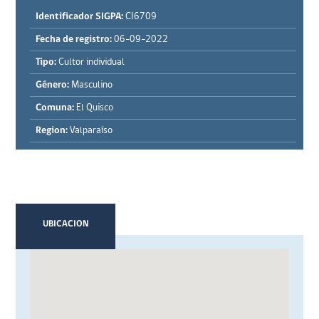
Identificador SIGPA:
CI6709
Fecha de registro:
06-09-2022
Tipo:
Cultor individual
Género:
Masculino
Comuna:
El Quisco
Region:
Valparaíso
UBICACION