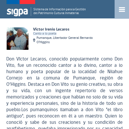
Sistema de Información para la Gestión
del Patrimonio Cultural Inmaterial
Víctor Irenio Lecaros
Canto a lo poeta
Pumanque, Libertador General Bernardo
O'Higgins
Don Víctor Lecaros, conocido popularmente como Don
Vito, fue un reconocido cantor a lo divino, cantor a lo
humano y poeta popular de la localidad de Nilahue
Cornejo en la comuna de Pumanque, región de
O’Higgins. Destaca en Don Vito su genio creativo, su obra
y su vida, con un ingente repertorio de versos
memorizados y creaciones que hablan no solo de su vida
y experiencia personales, sino de la historia de todo un
pueblo.Los pumanquinos llamaban a don Vito "el libro
antiguo", pues reconocen en él a un maestro. Quien lo
conoció y sabe de sus creaciones y su condición de
analfabetismo, quedaba impresionado por su capacidad