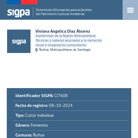
Sistema de Información para la Gestión
del Patrimonio Cultural Inmaterial
Viviana Angelica Díaz Álvarez
Arpilleristas de la Región Metropolitana:
Técnicas y saberes asociados a la narración
visual e imaginarios comunitarios
Ñuñoa, Metropolitana de Santiago
Identificador SIGPA:
CI7608
Fecha de registro:
08-10-2024
Tipo:
Cultor individual
Género:
Femenino
Comuna:
Ñuñoa