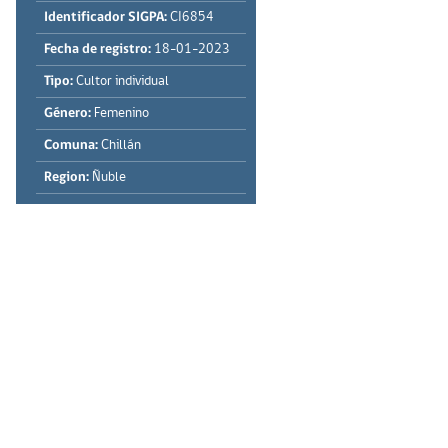
Identificador SIGPA:
CI6854
Fecha de registro:
18-01-2023
Tipo:
Cultor individual
Género:
Femenino
Comuna:
Chillán
Region:
Ñuble