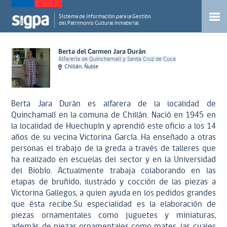
Sistema de Información para la Gestión
del Patrimonio Cultural Inmaterial
Berta del Carmen Jara Durán
Alfarería de Quinchamalí y Santa Cruz de Cuca
Chillán, Ñuble
Berta Jara Durán es alfarera de la localidad de
Quinchamalí en la comuna de Chillán. Nació en 1945 en
la localidad de Huechupín y aprendió este oficio a los 14
años de su vecina Victorina García. Ha enseñado a otras
personas el trabajo de la greda a través de talleres que
ha realizado en escuelas del sector y en la Universidad
del Biobío. Actualmente trabaja colaborando en las
etapas de bruñido, ilustrado y cocción de las piezas a
Victorina Gallegos, a quien ayuda en los pedidos grandes
que ésta recibe.Su especialidad es la elaboración de
piezas ornamentales como juguetes y miniaturas,
además de piezas ornamentales como mates, las cuales