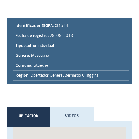
Identificador SIGPA:
CI1594
Fecha de registro:
28-08-2013
Tipo:
Cultor individual
Género:
Masculino
Comuna:
Litueche
Region:
Libertador General Bernardo O'Higgins
UBICACION
VIDEOS