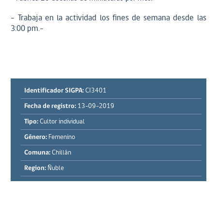
- Trabaja en la actividad los fines de semana desde las
3:00 pm.-
Identificador SIGPA:
CI3401
Fecha de registro:
13-09-2019
Tipo:
Cultor individual
Género:
Femenino
Comuna:
Chillán
Region:
Ñuble