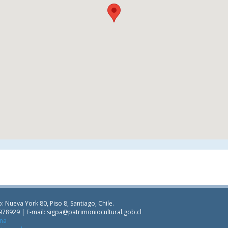
: Nueva York 80, Piso 8, Santiago, Chile.
978929 | E-mail:
sigpa@patrimoniocultural.gob.cl
ana