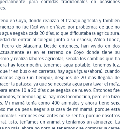
pecialmente para comidas tradicionales en ocasiones
es.
rreno en Coyo, donde realizan el trabajo agrícola y también
ienzo no fue fácil vivir en Yaye, por problemas de que no
 agua llegaba cada 20 días, lo que dificultaba la agricultura.
 edad de entrar al colegio junto a su esposo, Wildo López,
 Pedro de Atacama. Desde entonces, han vivido en dos
 Actualmente es en el terreno de Coyo donde tiene su
mo y realiza labores agrícolas, señala los cambios que ha
Ahora hay locomoción, tenemos agua potable, tenemos luz,
ue ir en bus o en carretas, hay agua igual (ahora), cuando
níamos agua (un tiempo), después de 20 días llegaba de
acer la patasca, ya que se necesita agua para lavar el maíz,
para entre 10 a 20 días que llegaba de nuevo. Entonces fue
 cómodos, tenemos agua, hay más locomoción, pero eso hizo
. Mi mamá tenía como 400 animales y ahora tiene seis.
o me da pena, llegar a la casa de mi mamá, porque está
 animales. Entonces eso antes no se sentía, porque nosotros
ral, listo, teníamos un animal y teníamos un almuerzo. La
 casa no más, ahora no porque tenemos que comprar la carne