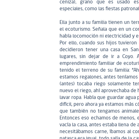
ceniza), grano que es usado es
especiales, como las fiestas patronal
Ella junto a su familia tienen un te
el ecoturismo. Señala que en un com
había locomoción ni electricidad y el
Por ello, cuando sus hijos tuvieron
decidieron tener una casa en San
lugares, sin dejar de ir a Coyo.
emprendimiento familiar de ecoturis
tenido el terreno de su familia: “
estamos regalones, antes teníamos q
(antes) tocaba riego solamente te
nuevo el riego, ahí aprovechaba de h
lavar ropa. Había que guardar agua 
difícil, pero ahora ya estamos más
que también no tengamos animales
Entonces eso echamos de menos, es
vacía la casa, antes estaba llena de
necesitábamos carne, íbamos al cor
patasca era igual, todo salía de la