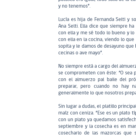
y no tenemos”.
Lucía es hija de Fernanda Selti y s
Ana Selti. Ella dice que siempre h
con ella y me sé todo lo bueno y lo 
con ella en la cocina, viendo lo que
sopita y le damos de desayuno que 
cecinas o ave mayo”.
No siempre está a cargo del almuerz
se comprometen con éste: “O sea 
con el almuerzo pal baile del pr
preparar, pero cuando no hay n
generalmente lo que nosotros prepa
Sin lugar a dudas, el platillo princip
maíz con ceniza. “Ese es un plato t
con un plato ya quedamos satisfech
septiembre y la cosecha es en marz
cosecharlo de las mazorcas que s