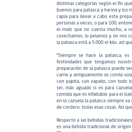
distintas categorías según el fin q
buenos para patasca y harina y los 
capia para llevar a cabo esta prep
personas a veces, o para 100, enton
el maíz que no cuesta mucho, a n
cosechamos, lo pelamos y no nos cue
la patasca está a 5.000 el kilo, así
“Siempre se hace la patasca, es
festividades que tengamos nosotro
preparación de la patasca puede ser
carne y antiguamente se comía sol
con papita, con zapallo, con todo 
ser, más aguado si es para cazuel
comida que es infaltable para el ba
en la cazuela la patasca siempre va
de cordero, todas esas cosas. Así q
Respecto a las bebidas tradicionales,
es una bebida tradicional de origen 