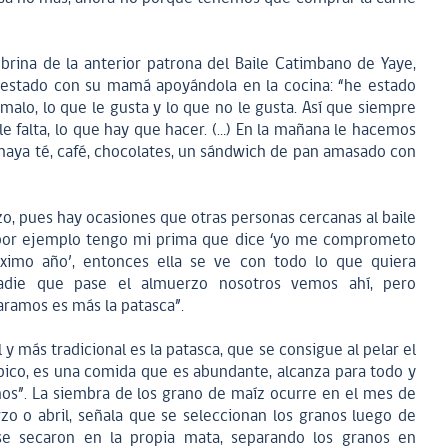
obrina de la anterior patrona del Baile Catimbano de Yaye,
a estado con su mamá apoyándola en la cocina: “he estado
malo, lo que le gusta y lo que no le gusta. Así que siempre
 le falta, lo que hay que hacer. (…) En la mañana le hacemos
haya té, café, chocolates, un sándwich de pan amasado con
o, pues hay ocasiones que otras personas cercanas al baile
por ejemplo tengo mi prima que dice ‘yo me comprometo
óximo año’, entonces ella se ve con todo lo que quiera
adie que pase el almuerzo nosotros vemos ahí, pero
ramos es más la patasca”.
al y más tradicional es la patasca, que se consigue al pelar el
ípico, es una comida que es abundante, alcanza para todo y
os”. La siembra de los grano de maíz ocurre en el mes de
o o abril, señala que se seleccionan los granos luego de
e secaron en la propia mata, separando los granos en