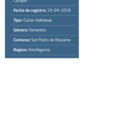
Caripan
Fecha de registro:
24-04-2018
Tipo:
Cultor individual
Género:
Femenino
Comuna:
San Pedro de Atacama
Region:
Antofagasta