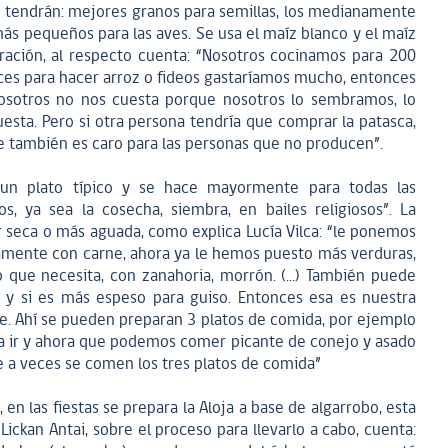
ue tendrán: mejores granos para semillas, los medianamente
más pequeños para las aves. Se usa el maíz blanco y el maíz
aración, al respecto cuenta: “Nosotros cocinamos para 200
ces para hacer arroz o fideos gastaríamos mucho, entonces
osotros no nos cuesta porque nosotros lo sembramos, lo
sta. Pero si otra persona tendría que comprar la patasca,
 que también es caro para las personas que no producen”.
 un plato típico y se hace mayormente para todas las
s, ya sea la cosecha, siembra, en bailes religiosos”. La
 seca o más aguada, como explica Lucía Vilca: “le ponemos
amente con carne, ahora ya le hemos puesto más verduras,
lo que necesita, con zanahoria, morrón. (…) También puede
a y si es más espeso para guiso. Entonces esa es nuestra
ile. Ahí se pueden preparan 3 platos de comida, por ejemplo
 a ir y ahora que podemos comer picante de conejo y asado
ue a veces se comen los tres platos de comida”
 en las fiestas se prepara la Aloja a base de algarrobo, esta
Lickan Antai, sobre el proceso para llevarlo a cabo, cuenta: