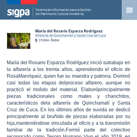
Sistema de Información para la Gestión
del Patrimonio Cultural Inmaterial
María del Rosario Esparza Rodríguez
Alfarería de Quinchamalí y Santa Cruz de Cuca
Chillán, Ñuble
María del Rosario Esparza Rodríguez inició sutrabajo en
la alfarería a los treinta años, aprendiendo el oficio de
RosaManríquez, quien fue su maestra y patrona. Dominó
casi todas las etapas delproceso alfarero, aunque no
practicó el molido del material. Elaboróprincipalmente
piezas tradicionales como mates y chanchitos,
característicos dela alfarería de Quinchamalí y Santa
Cruz de Cuca. En los últimos años de suvida se dedicó
principalmente al bruñido de piezas elaboradas por su
hija,manteniéndose vinculada al oficio y a la transmisión
familiar de la tradición.Formó parte del colectivo
reconocido como Tesoro Humano Vivo el año 2019, en