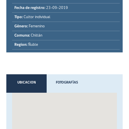
Fecha de registro:
23-09-2019
Tipo:
Cultor individual
Género:
Femenino
Comuna:
Chillán
Region:
Ñuble
UBICACION
FOTOGRAFÍAS
VIDEOS