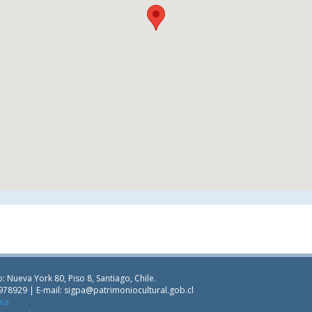
: Nueva York 80, Piso 8, Santiago, Chile.
978929 | E-mail:
sigpa@patrimoniocultural.gob.cl
ana