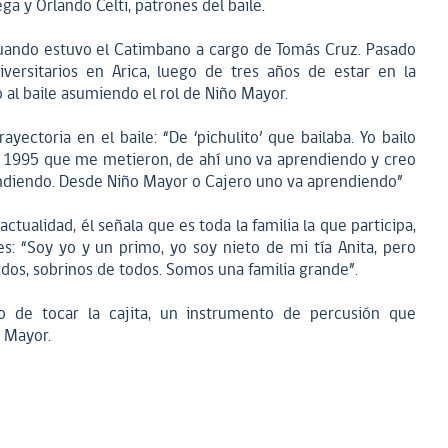
ega y Orlando Celti, patrones del baile.
 cuando estuvo el Catimbano a cargo de Tomás Cruz. Pasado
iversitarios en Arica, luego de tres años de estar en la
 al baile asumiendo el rol de Niño Mayor.
yectoria en el baile: “De ‘pichulito’ que bailaba. Yo bailo
o 1995 que me metieron, de ahí uno va aprendiendo y creo
endiendo. Desde Niño Mayor o Cajero uno va aprendiendo”
ctualidad, él señala que es toda la familia la que participa,
s: “Soy yo y un primo, yo soy nieto de mi tía Anita, pero
dos, sobrinos de todos. Somos una familia grande”.
o de tocar la cajita, un instrumento de percusión que
 Mayor.