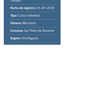
Caripan
Fecha de registro:
24-04-2018
Tipo:
Cultor individual
Género:
Masculino
Comuna:
San Pedro de Atacama
Region:
Antofagasta