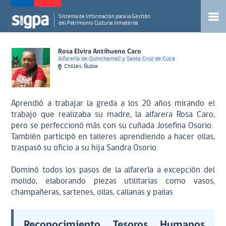
Sistema de Información para la Gestión
del Patrimonio Cultural Inmaterial
Rosa Elvira Antihueno Caro
Alfarería de Quinchamalí y Santa Cruz de Cuca
Chillán, Ñuble
Aprendió a trabajar la greda a los 20 años mirando el
trabajo que realizaba su madre, la alfarera Rosa Caro,
pero se perfeccionó más con su cuñada Josefina Osorio.
También participó en talleres aprendiendo a hacer ollas,
traspasó su oficio a su hija Sandra Osorio.
Dominó todos los pasos de la alfarería a excepción del
molido, elaborando piezas utilitarias como vasos,
champañeras, sartenes, ollas, callanas y pailas
Reconocimiento Tesoros Humanos