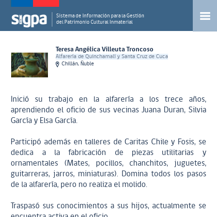
Sistema de Información para la Gestión
del Patrimonio Cultural Inmaterial
Teresa Angélica Villeuta Troncoso
Alfarería de Quinchamalí y Santa Cruz de Cuca
Chillán, Ñuble
Inició su trabajo en la alfarería a los trece años,
aprendiendo el oficio de sus vecinas Juana Duran, Silvia
García y Elsa García.
Participó además en talleres de Caritas Chile y Fosis, se
dedica a la fabricación de piezas utilitarias y
ornamentales (Mates, pocillos, chanchitos, juguetes,
guitarreras, jarros, miniaturas). Domina todos los pasos
de la alfarería, pero no realiza el molido.
Traspasó sus conocimientos a sus hijos, actualmente se
encuentra activa en el oficio.