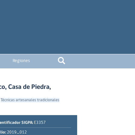
Regiones
co, Casa de Piedra,
|
Técnicas artesanales tradicionales
entificador SIGPA:
E3357
lio:
2019_012