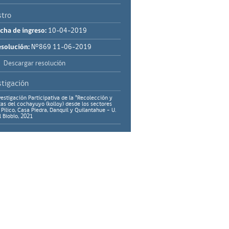
stro
cha de ingreso:
10-04-2019
solución:
N°869 11-06-2019
Descargar resolución
stigación
vestigación Participativa de la "Recolección y
tas del cochayuyo (kolloy) desde los sectores
 Pilico, Casa Piedra, Danquil y Quilantahue - U.
l Biobío, 2021