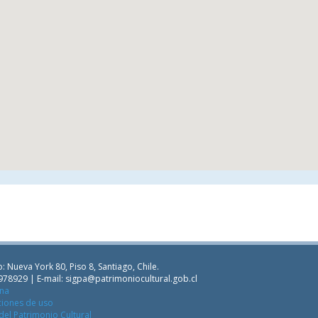
: Nueva York 80, Piso 8, Santiago, Chile.
978929 | E-mail:
sigpa@patrimoniocultural.gob.cl
ana
ciones de uso
del Patrimonio Cultural