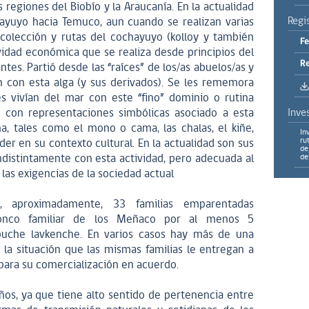
 regiones del Biobío y la Araucanía. En la actualidad
Regi
ayuyo hacia Temuco, aun cuando se realizan varias
recolección y rutas del cochayuyo (kolloy y también
Fe
vidad económica que se realiza desde principios del
Re
ntes. Partió desde las “raíces” de los/as abuelos/as y
n con esta alga (y sus derivados). Se les rememora
s vivían del mar con este “fino” dominio o rutina
o con representaciones simbólicas asociado a esta
Inve
na, tales como el mono o cama, las chalas, el kiñe,
In
ru
r en su contexto cultural. En la actualidad son sus
de
distintamente con esta actividad, pero adecuada al
de
las exigencias de la sociedad actual
aproximadamente, 33 familias emparentadas
onco familiar de los Meñaco por al menos 5
uche lavkenche. En varios casos hay más de una
 la situación que las mismas familias le entregan a
para su comercialización en acuerdo.
años, ya que tiene alto sentido de pertenencia entre