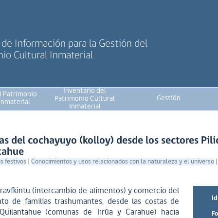
de Información para la Gestión del
io Cultural Inmaterial
Inventario del
l Patrimonio
Gestión
Patrimonio Cultural
Inmaterial
Inmaterial
as del cochayuyo (kolloy) desde los sectores Pili
tahue
s festivos
|
Conocimientos y usos relacionados con la naturaleza y el universo
, travfkintu (intercambio de alimentos) y comercio del
Id
to de familias trashumantes, desde las costas de
y Quilantahue (comunas de Tirúa y Carahue) hacia
Fo