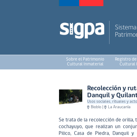
Sistema 
Patrimon
Sobre el Patrimonio
Registro de
Cultural Inmaterial
Cultural 
Recolección y rut
Danquil y Quilan
Usos sociales, rituales y acto
Biobío
|
La Araucanía
Se trata de la recolección de orilla
cochayuyo, que realizan un conjun
Pilico, Casa de Piedra, Danquil 