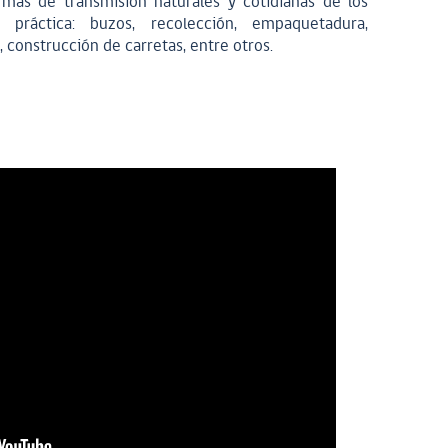
rmas de transmisión naturales y cotidianas de los
 práctica: buzos, recolección, empaquetadura,
 construcción de carretas, entre otros.