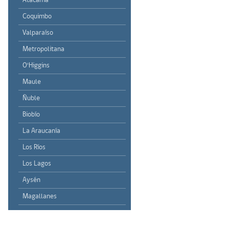
Atacama
Coquimbo
Valparaíso
Metropolitana
O'Higgins
Maule
Ñuble
Biobío
La Araucanía
Los Ríos
Los Lagos
Aysén
Magallanes