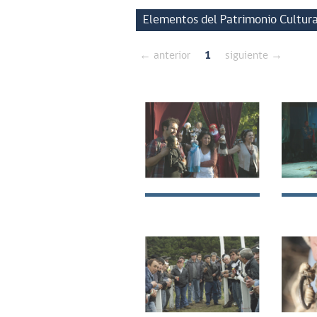
Elementos del Patrimonio Cultura
← anterior
1
siguiente →
Teatro tradicional
Circ
de títeres
famil