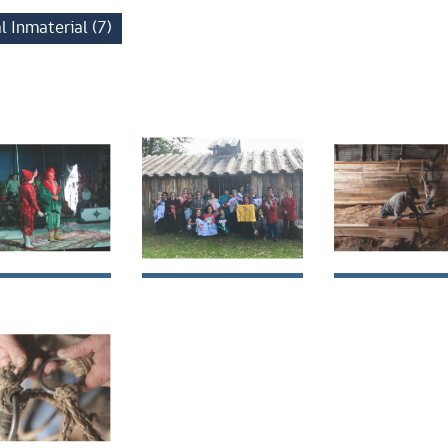
l Inmaterial (7)
o de tradición
Bordadoras del
Carpintería d
iar en Chile
Baker
Ribera en la
región de Ay