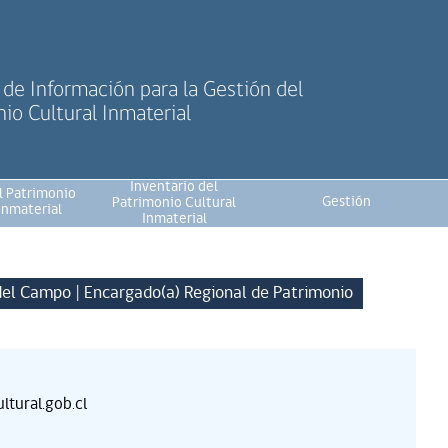
de Información para la Gestión del
io Cultural Inmaterial
Inventario del
l Patrimonio
Gestión
Patrimonio Cultural
Inmaterial
Inmaterial
del Campo | Encargado(a) Regional de Patrimonio
tural.gob.cl