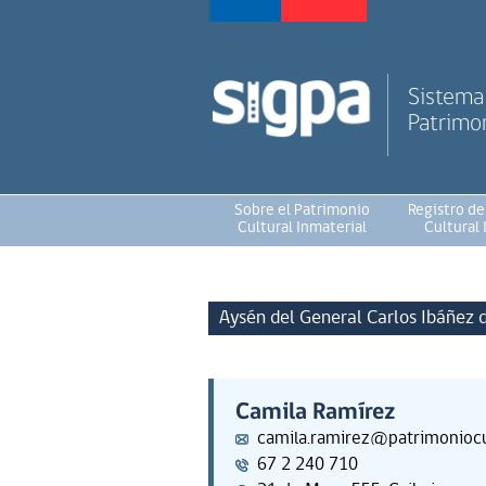
Sistema 
Patrimon
Sobre el Patrimonio
Registro de
Cultural Inmaterial
Cultural 
Aysén del General Carlos Ibáñez 
Camila Ramírez
camila.ramirez@patrimoniocul
67 2 240 710