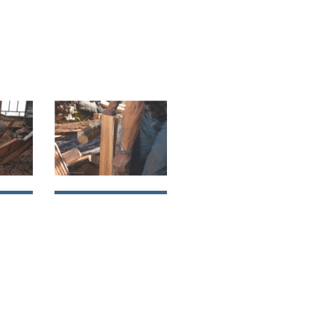
e
Tejuelería en la
región de Aysén
sén